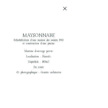
MAYSONNABE
Réhabilitation d'une maison des années 1960
et construction d'une piscine
Maitrise d'ouvrage privée
Localisation : Biarritz
Superficie : 180m2
En cours
© photographique : Granite architectes